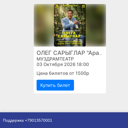
ОЛЕГ САРЫГЛАР "Арат-чонум авыралы, алдын хүнүм херелдери"
МУЗДРАМТЕАТР
03 Октября 2026 18:00
Цена билетов от 1500р
Купить билет
Поддержка
+79013570001